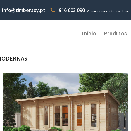
info@timberaxy.pt
916 603 090
(Chamada para rede móvel nacio
Início
Produtos
 MODERNAS