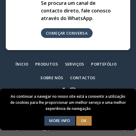
Se procura um canal de
contacto direto, fale conosco
através do WhatsApp.
COMEÇAR CONVERSA
ÍNICIO
PRODUTOS
SERVIÇOS
PORTEFÓLIO
SOBRE NÓS
CONTACTOS
Ao continuar a navegar no nosso site está a consentir a utilização
de cookies para lhe proporcionar um melhor serviço e uma melhor
experiência de navegação
MORE INFO
OK
Timberaxy - Construções em Madeira © 2026 /
Política de Privacidade
|
Criado por
rartechnology.pt
Termos e Condições