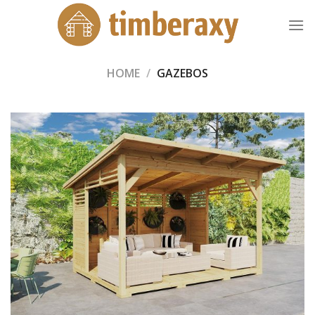
Skip
to
content
HOME
/
GAZEBOS