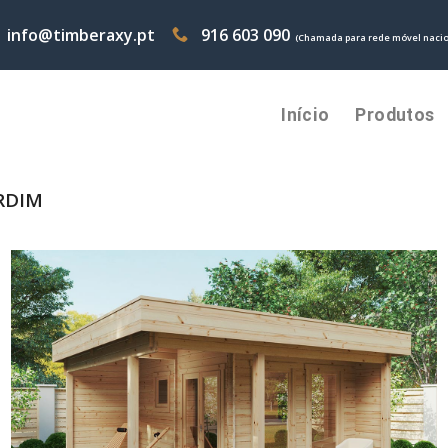
info@timberaxy.pt
916 603 090
(Chamada para rede móvel nacio
Início
Produtos
RDIM