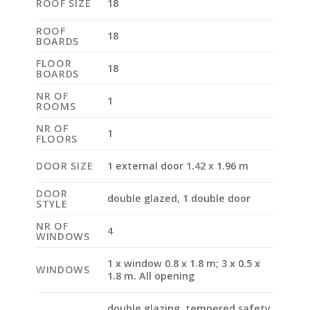
ROOF SIZE
18
ROOF
18
BOARDS
FLOOR
18
BOARDS
NR OF
1
ROOMS
NR OF
1
FLOORS
DOOR SIZE
1 external door 1.42 x 1.96 m
DOOR
double glazed, 1 double door
STYLE
NR OF
4
WINDOWS
1 x window 0.8 x 1.8 m; 3 x 0.5 x
WINDOWS
1.8 m. All opening
double glazing, tempered safety