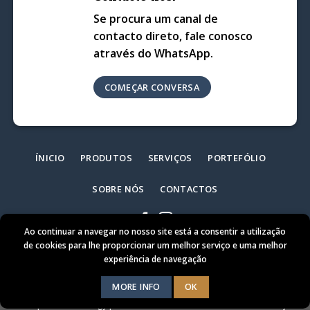
Se procura um canal de
contacto direto, fale conosco
através do WhatsApp.
COMEÇAR CONVERSA
ÍNICIO
PRODUTOS
SERVIÇOS
PORTEFÓLIO
SOBRE NÓS
CONTACTOS
Ao continuar a navegar no nosso site está a consentir a utilização
de cookies para lhe proporcionar um melhor serviço e uma melhor
experiência de navegação
MORE INFO
OK
Timberaxy - Construções em Madeira © 2026 /
Política de Privacidade
|
Criado por
rartechnology.pt
Termos e Condições