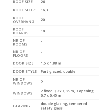
ROOF SIZE
26
ROOF SLOPE
16,3
ROOF
20
OVERHANG
ROOF
18
BOARDS
NR OF
1
ROOMS
NR OF
1
FLOORS
DOOR SIZE
1,5 x 1,88 m
DOOR STYLE
Part glazed, double
NR OF
5
WINDOWS
2 fixed 0,9 x 1,85 m, 3 opening
WINDOWS
0,7 x 0,45 m
double glazing, tempered
GLAZING
safety glass