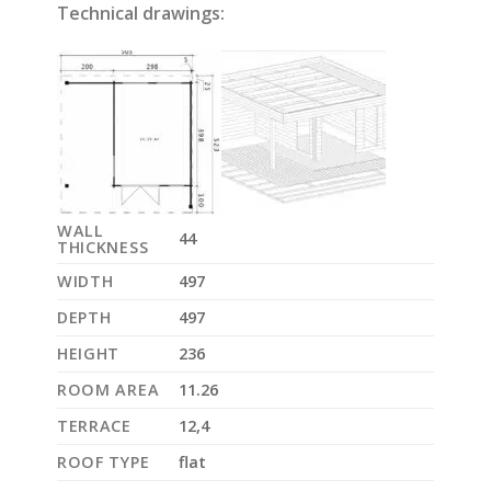
Technical drawings:
WALL
44
THICKNESS
WIDTH
497
DEPTH
497
HEIGHT
236
ROOM AREA
11.26
TERRACE
12,4
ROOF TYPE
flat