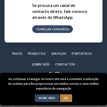
Se procura um canal de
contacto direto, fale conosco
através do WhatsApp.
COMEÇAR CONVERSA
ÍNICIO
PRODUTOS
SERVIÇOS
PORTEFÓLIO
SOBRE NÓS
CONTACTOS
Ao continuar a navegar no nosso site está a consentir a utilização
de cookies para lhe proporcionar um melhor serviço e uma melhor
experiência de navegação
MORE INFO
OK
Timberaxy - Construções em Madeira © 2026 /
Política de Privacidade
|
Criado por
rartechnology.pt
Termos e Condições