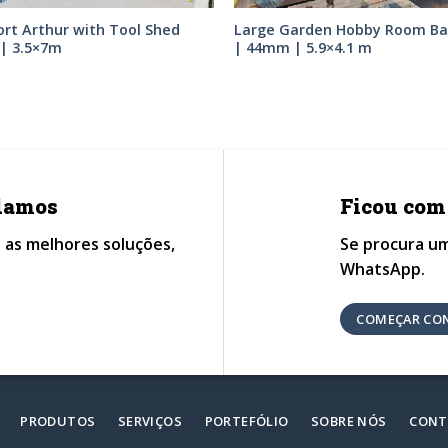
rt Arthur with Tool Shed
Large Garden Hobby Room Ba
| 3.5×7m
| 44mm | 5.9×4.1 m
udamos
Ficou com
 as melhores soluções,
Se procura um
WhatsApp.
COMEÇAR CO
PRODUTOS
SERVIÇOS
PORTEFÓLIO
SOBRE NÓS
CONT